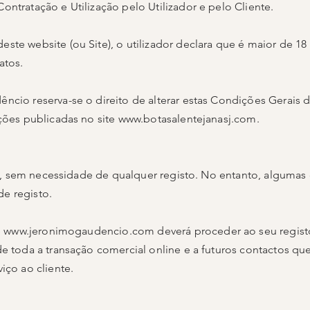
ntratação e Utilização pelo Utilizador e pelo Cliente.
ste website (ou Site), o utilizador declara que é maior de 1
atos.
ncio reserva-se o direito de alterar estas Condições Gerais 
ações publicadas no site
www.botasalentejanasj.com
.
ite, sem necessidade de qualquer registo. No entanto, algumas
e registo.
e
www.jeronimogaudencio.com
deverá proceder ao seu registo
e toda a transação comercial online e a futuros contactos qu
iço ao cliente.