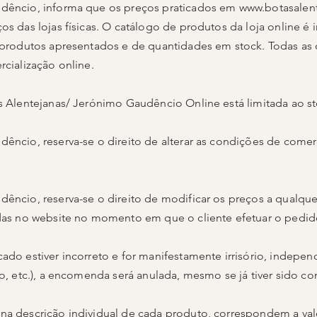
udêncio, informa que os preços praticados em
www.botasalen
os das lojas físicas. O catálogo de produtos da loja online é 
os produtos apresentados e de quantidades em stock. Todas 
rcialização online.
s Alentejanas/ Jerónimo Gaudêncio Online está limitada ao st
dêncio, reserva-se o direito de alterar as condições de come
dêncio, reserva-se o direito de modificar os preços a qualqu
adas no website no momento em que o cliente efetuar o pedid
cado estiver incorreto e for manifestamente irrisório, indep
co, etc.), a encomenda será anulada, mesmo se já tiver sido co
 na descrição individual de cada produto, correspondem a va