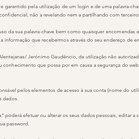
te e garantido pela utilização de um login e de uma palavra-ch
confidencial, não a revelando nem a partilhando com terceiro
lo uso da sua palavra-chave bem como quaisquer encomenda
a informação que recebermos através do seu endereço de ema
 Alentejanas/ Jerónimo Gaudêncio, da utilização não autoriza
eu conhecimento que possa por em causa a segurança do webs
sponsável pelos elementos de acesso à sua conta (nome do util
s dados.
 poderá efetuar ou alterar os seus dados pessoais, editar a s
sua password.