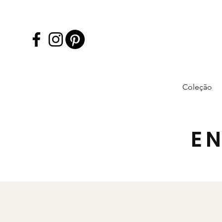
Coleção
E