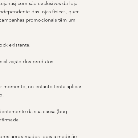
tejanasj.com
são exclusivos da loja
independente das lojas físicas, quer
as campanhas promocionais têm um
ock existente.
rcialização dos produtos
er momento, no entanto tenta aplicar
o.
endentemente da sua causa (bug
nfirmada.
lores aproximados, pois a medição