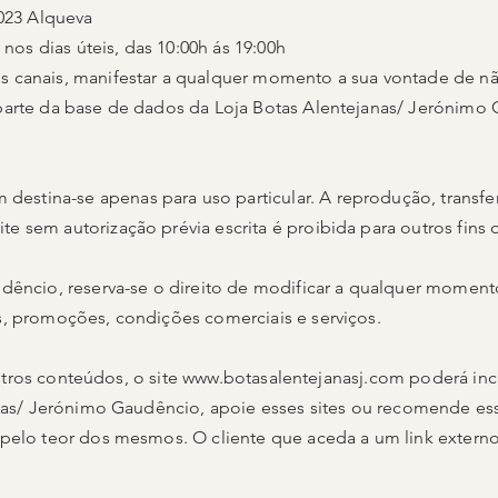
-023 Alqueva
 nos dias úteis, das 10:00h ás 19:00h
 canais, manifestar a qualquer momento a sua vontade de nã
parte da base de dados da Loja Botas Alentejanas/ Jerónimo
m
destina-se apenas para uso particular. A reprodução, transfe
 sem autorização prévia escrita é proibida para outros fins 
dêncio, reserva-se o direito de modificar a qualquer moment
, promoções, condições comerciais e serviços.
outros conteúdos, o site
www.botasalentejanasj.com
poderá inclu
anas/ Jerónimo Gaudêncio, apoie esses sites ou recomende ess
pelo teor dos mesmos. O cliente que aceda a um link externo 