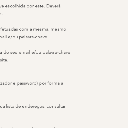
ave escolhida por este. Deverá
s.
s efetuadas com a mesma, mesmo
il e/ou palavra-chave.
da do seu email e/ou palavra-chave
ite.
izador e password) por forma a
ua lista de endereços, consultar