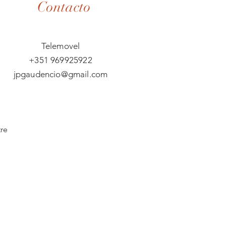
Contacto
Telemovel
+351 969925922
jpgaudencio@gmail.com
tre