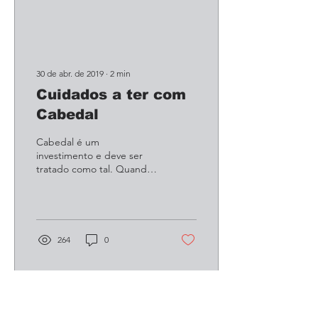
30 de abr. de 2019
∙
2
min
Cuidados a ter com
Cabedal
Cabedal é um
investimento e deve ser
tratado como tal. Quando
cuidado, pode durar
décadas sem perder a sua
riqueza original. Tal como
a...
264
0