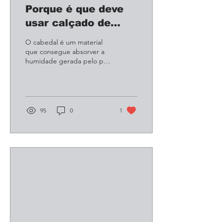
Porque é que deve
usar calçado de
pele?
O cabedal é um material
que consegue absorver a
humidade gerada pelo pé,
molda-se de acordo com
os movimentos efectuados
ao andar e por...
95
0
1